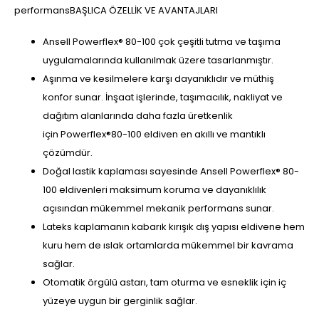
performansBAŞLICA ÖZELLİK VE AVANTAJLARI
Ansell Powerflex® 80-100 çok çeşitli tutma ve taşıma
uygulamalarında kullanılmak üzere tasarlanmıştır.
Aşınma ve kesilmelere karşı dayanıklıdır ve müthiş
konfor sunar. İnşaat işlerinde, taşımacılık, nakliyat ve
dağıtım alanlarında daha fazla üretkenlik
için Powerflex®80-100 eldiven en akıllı ve mantıklı
çözümdür.
Doğal lastik kaplaması sayesinde Ansell Powerflex® 80-
100 eldivenleri maksimum koruma ve dayanıklılık
açısından mükemmel mekanik performans sunar.
Lateks kaplamanın kabarık kırışık dış yapısı eldivene hem
kuru hem de ıslak ortamlarda mükemmel bir kavrama
sağlar.
Otomatik örgülü astarı, tam oturma ve esneklik için iç
yüzeye uygun bir gerginlik sağlar.