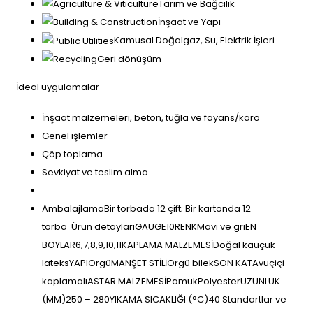
Tarım ve Bağcılık
İnşaat ve Yapı
Kamusal Doğalgaz, Su, Elektrik İşleri
Geri dönüşüm
İdeal uygulamalar
İnşaat malzemeleri, beton, tuğla ve fayans/karo
Genel işlemler
Çöp toplama
Sevkiyat ve teslim alma
AmbalajlamaBir torbada 12 çift; Bir kartonda 12
torba Ürün detaylarıGAUGE10RENKMavi ve griEN
BOYLAR6,7,8,9,10,11KAPLAMA MALZEMESİDoğal kauçuk
lateksYAPIÖrgüMANŞET STİLİÖrgü bilekSON KATAvuçiçi
kaplamalıASTAR MALZEMESİPamukPolyesterUZUNLUK
(MM)250 – 280YIKAMA SICAKLIĞI (°C)40 Standartlar ve