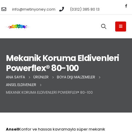
info@metinyoney.com
(0312) 385 80 13
Mekanik Koruma Eldivenleri
Powerflex® 80-100
ANA SAYFA
ÜRÜNLER
BOYA DIŞI MALZEMELER
ANSEL ELDIVENLER
MEKANIK KORUMA ELDIVENLERI POWERFLEX® 80-100
Ansell
Konfor ve hassas kavramayla süper mekanik