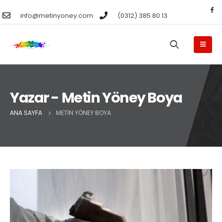
info@metinyoney.com
(0312) 385 80 13
Yazar - Metin Yöney Boya
ANA SAYFA
METIN YÖNEY BOYA