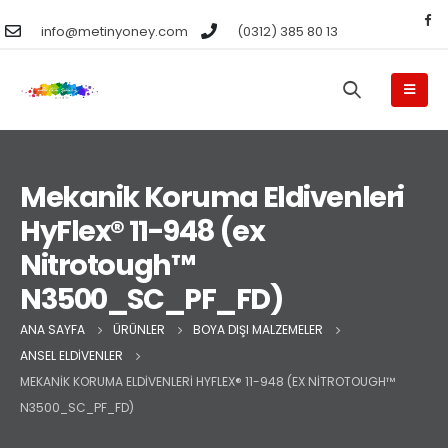
info@metinyoney.com
(0312) 385 80 13
Mekanik Koruma Eldivenleri
HyFlex® 11-948 (ex
Nitrotough™
N3500_SC_PF_FD)
ANA SAYFA
ÜRÜNLER
BOYA DIŞI MALZEMELER
ANSEL ELDIVENLER
MEKANIK KORUMA ELDIVENLERI HYFLEX® 11-948 (EX NITROTOUGH™
N3500_SC_PF_FD)