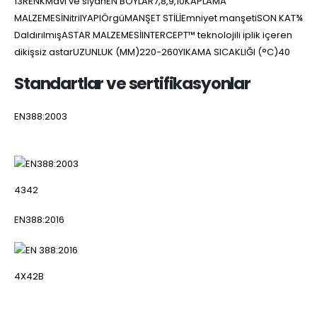
13RENKMavi ve siyahEN BOYLAR7,8,9,10KAPLAMA
MALZEMESİNitrilYAPIÖrgüMANŞET STİLİEmniyet manşetiSON KAT¾
DaldırılmışASTAR MALZEMESİINTERCEPT™ teknolojili iplik içeren
dikişsiz astarUZUNLUK (MM)220-260YIKAMA SICAKLIĞI (°C)40
Standartlar ve sertifikasyonlar
EN388:2003
4342
EN388:2016
4X42B