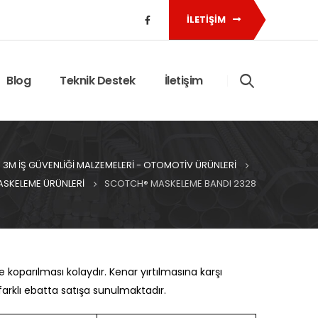
İLETIŞIM
Blog
Teknik Destek
İletişim
3M İŞ GÜVENLIĞI MALZEMELERI - OTOMOTIV ÜRÜNLERI
ASKELEME ÜRÜNLERI
SCOTCH® MASKELEME BANDI 2328
 koparılması kolaydır. Kenar yırtılmasına karşı
rklı ebatta satışa sunulmaktadır.