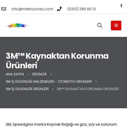
info@metinyoney.com
(0312) 385 80 13
3M™ Kaynaktan Korunma
Ürünleri
ANA SAYFA
ÜRÜNLER
3M İŞ GÜVENLIĞI MALZEMELERI - OTOMOTIV ÜRÜNLERI
3M İŞ GÜVENLIĞI ÜRÜNLERI
3M™ KAYNAKTAN KORUNMA ÜRÜNLERI
3M, Speedglas marka Kaynak Başlığı ve göz, yüz ve solunum