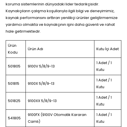
koruma sistemlerinin dünyadaki lider tedarikçisidir.
Kaynakçıların çalışma koşullarıyla ilgili bilgi ve deneyimimiz,
kaynak performansını arttıran yenilikçi ürünler geliştirmemize
yardımcı olmakta ve kaynakçının işini daha güvenli ve rahat
hale getirmektedir.
Ürün
Ürün Adı
Kutu İçi Adet
Kodu
1 Adet / 1
501805
9100V 5/8/9-13
Kutu
1 Adet / 1
501815
9100X 5/8/9-13
Kutu
1 Adet / 1
501825
9100XX 5/8/9-13
Kutu
9100FX (9100V Otomatik Kararan
1 Adet / 1
541805
Camlı)
Kutu