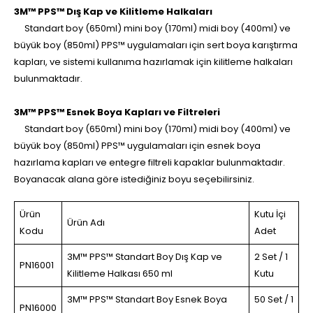
3M™ PPS™ Dış Kap ve Kilitleme Halkaları
Standart boy (650ml) mini boy (170ml) midi boy (400ml) ve
büyük boy (850ml) PPS™ uygulamaları için sert boya karıştırma
kapları, ve sistemi kullanıma hazırlamak için kilitleme halkaları
bulunmaktadır.
3M™ PPS™ Esnek Boya Kapları ve Filtreleri
Standart boy (650ml) mini boy (170ml) midi boy (400ml) ve
büyük boy (850ml) PPS™ uygulamaları için esnek boya
hazırlama kapları ve entegre filtreli kapaklar bulunmaktadır.
Boyanacak alana göre istediğiniz boyu seçebilirsiniz.
Ürün
Kutu İçi
Ürün Adı
Kodu
Adet
3M™ PPS™ Standart Boy Dış Kap ve
2 Set / 1
PN16001
Kilitleme Halkası 650 ml
Kutu
3M™ PPS™ Standart Boy Esnek Boya
50 Set / 1
PN16000