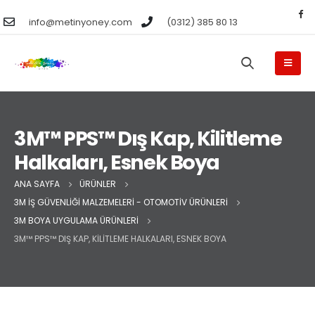
info@metinyoney.com
(0312) 385 80 13
3M™ PPS™ Dış Kap, Kilitleme
Halkaları, Esnek Boya
ANA SAYFA
ÜRÜNLER
3M İŞ GÜVENLIĞI MALZEMELERI - OTOMOTIV ÜRÜNLERI
3M BOYA UYGULAMA ÜRÜNLERI
3M™ PPS™ DIŞ KAP, KILITLEME HALKALARI, ESNEK BOYA